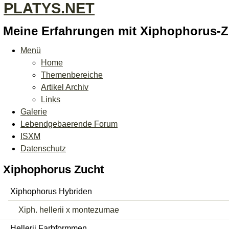
PLATYS.NET
Meine Erfahrungen mit Xiphophorus-
Menü
Home
Themenbereiche
Artikel Archiv
Links
Galerie
Lebendgebaerende Forum
ISXM
Datenschutz
Xiphophorus Zucht
Xiphophorus Hybriden
Xiph. hellerii x montezumae
Hellerii Farbformmen