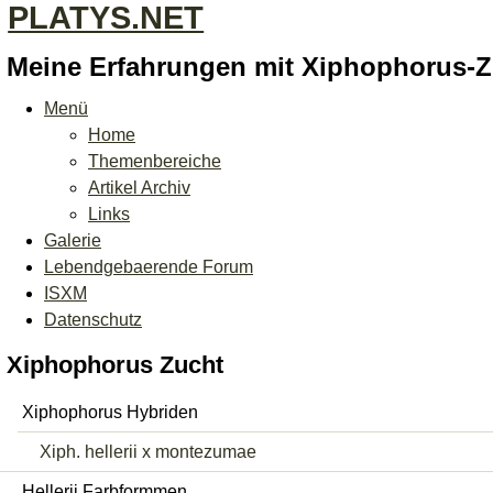
PLATYS.NET
Meine Erfahrungen mit Xiphophorus-
Menü
Home
Themenbereiche
Artikel Archiv
Links
Galerie
Lebendgebaerende Forum
ISXM
Datenschutz
Xiphophorus Zucht
Xiphophorus Hybriden
Xiph. hellerii x montezumae
Hellerii Farbformmen