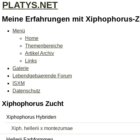
PLATYS.NET
Meine Erfahrungen mit Xiphophorus-
Menü
Home
Themenbereiche
Artikel Archiv
Links
Galerie
Lebendgebaerende Forum
ISXM
Datenschutz
Xiphophorus Zucht
Xiphophorus Hybriden
Xiph. hellerii x montezumae
Hellerii Farbformmen